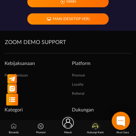
MAIN
MAIN (DESKTOP VER)
ZOOM DEMO SUPPORT
Kebijaksanaan
Platform
Pusat Bantuan
Promosi
Loyalty
Referral
Kategori
Dukungan
Hot Games
Slots
Beranda
Promosi
Masuk
Hubungi Kami
Akun Saya