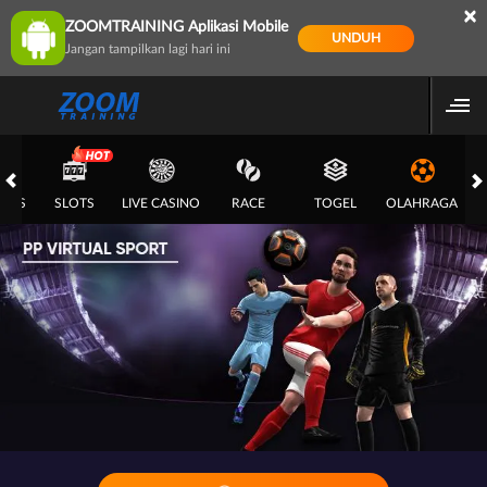
×
ZOOMTRAINING Aplikasi Mobile
UNDUH
Jangan tampilkan lagi hari ini
MES
SLOTS
LIVE CASINO
RACE
TOGEL
OLAHRAGA
CR