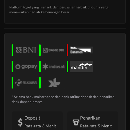
Platform togel yang menarik dari perusahan terbaik di dunia yang
menawarkan hadiah kemenangan besar
* Selama bank maintenance dan bank offline deposit dan penarikan
tidak dapat diproses
Deposit
Penarikan
Rata-rata 3 Menit
Rata-rata 5 Menit