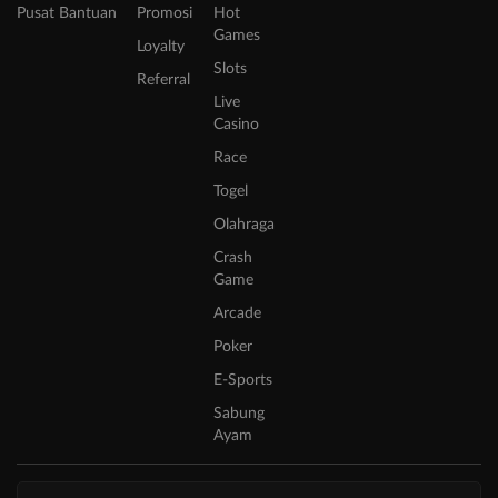
Pusat Bantuan
Promosi
Hot
Games
Loyalty
Slots
Referral
Live
Casino
Race
Togel
Olahraga
Crash
Game
Arcade
Poker
E-Sports
Sabung
Ayam