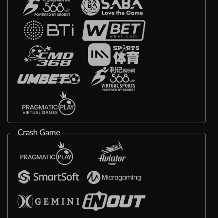
Crash Game