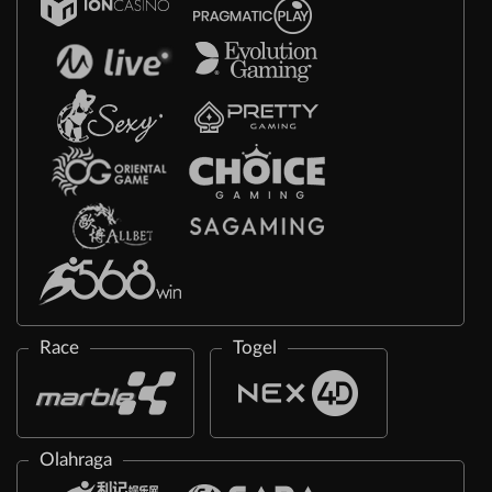
Race
Togel
Olahraga