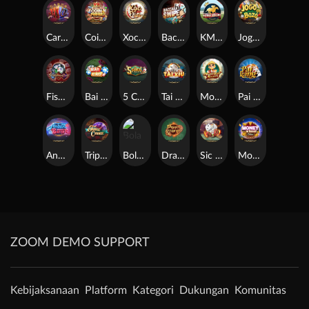
Cards Hi Lo
Coin Pusher
Xoc Dia Lightning
Baccarat: Swipe
KM Virtual Horse Racing
Jogo De Bozo
Fish Prawn Crab 2
Bai Cao
5 Card Poker
Tai Xiu
Monkey King Roulette
Pai Kang
Andar Bahar
Triple Chance
Bola Golek
Dragon Tiger 2
Sic Bo
Money Wheel Deluxe
ZOOM DEMO SUPPORT
Kebijaksanaan
Platform
Kategori
Dukungan
Komunitas