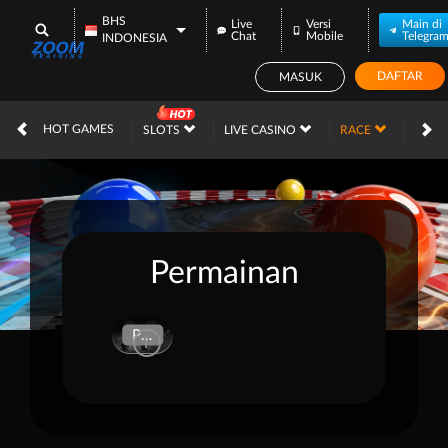
BHS
Live
Versi
Main di
Chat
Mobile
Telegra
INDONESIA
DAFTAR
MASUK
HOT GAMES
SLOTS
LIVE CASINO
RACE
TOG
Permainan
i