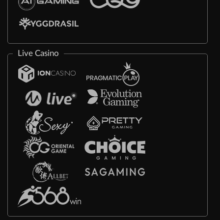
Live Casino