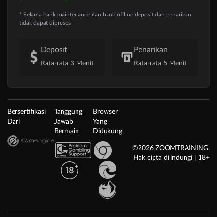
* Selama bank maintenance dan bank offline deposit dan penarikan
tidak dapat diproses
Deposit
Penarikan
Rata-rata 3 Menit
Rata-rata 5 Menit
Bersertifikasi
Tanggung
Browser
Dari
Jawab
Yang
Bermain
Didukung
©2026 ZOOMTRAINING.
Hak cipta dilindungi | 18+