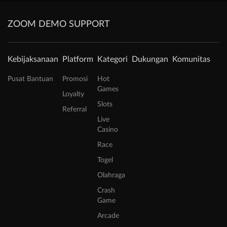
ZOOM DEMO SUPPORT
Kebijaksanaan
Platform
Kategori
Dukungan
Komunitas
Pusat Bantuan
Promosi
Hot
Games
Loyalty
Slots
Referral
Live
Casino
Race
Togel
Olahraga
Crash
Game
Arcade