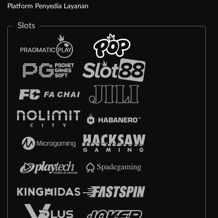
Platform Penyedia Layanan
Slots