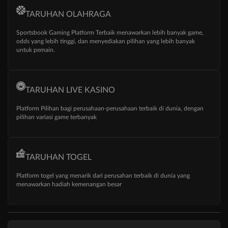
TARUHAN OLAHRAGA
Sportsbook Gaming Platform Terbaik menawarkan lebih banyak game,
odds yang lebih tinggi, dan menyediakan pilihan yang lebih banyak
untuk pemain.
TARUHAN LIVE KASINO
Platform Pilihan bagi perusahaan-perusahaan terbaik di dunia, dengan
pilihan variasi game terbanyak
TARUHAN TOGEL
Platform togel yang menarik dari perusahan terbaik di dunia yang
menawarkan hadiah kemenangan besar