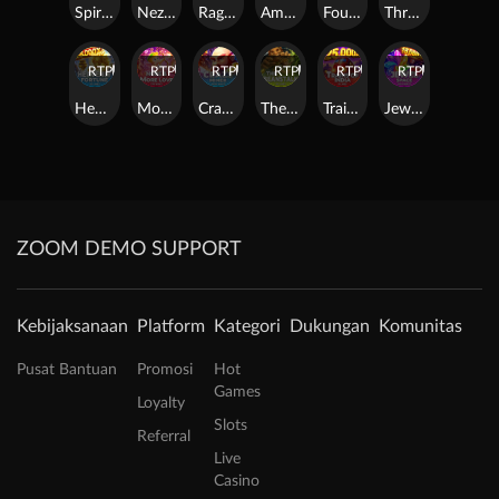
Spirit of Nine Tails
Nezha And The Dragon Emperor
Ragnar's Conquest
Amon Ra's Relic
Four Scholars
Three Kingdoms Slot
RTP
96%
RTP
96%
RTP
98%
RTP
95%
RTP
98%
RTP
96%
Heavenly Fortune
More & More Love
Crazy Miner
The Beanstalk
Trains of India
Jewel Space
ZOOM DEMO SUPPORT
Kebijaksanaan
Platform
Kategori
Dukungan
Komunitas
Pusat Bantuan
Promosi
Hot
Games
Loyalty
Slots
Referral
Live
Casino