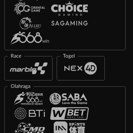
Race
Togel
Olahraga