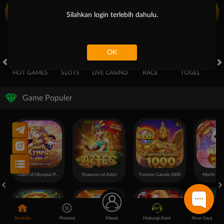
IDR
12,690,563,514
Silahkan login terlebih dahulu.
OK
HOT GAMES
SLOTS
LIVE CASINO
RACE
TOGEL
OL
Game Populer
Gates of Olympus POP
Treasures of Aztec
Fortune Garuda 1000
Mochi Man
Beranda
Promosi
Masuk
Hubungi Kami
Akun Saya