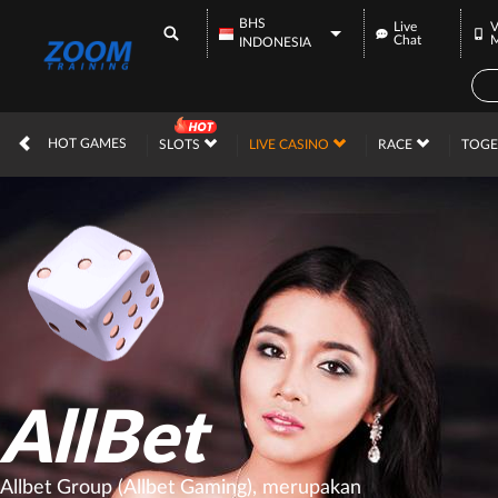
BHS
Live
V
Chat
M
INDONESIA
HOT GAMES
SLOTS
LIVE CASINO
RACE
TOG
AllBet
Allbet Group (Allbet Gaming), merupakan