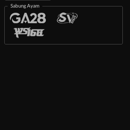
Sabung Ayam