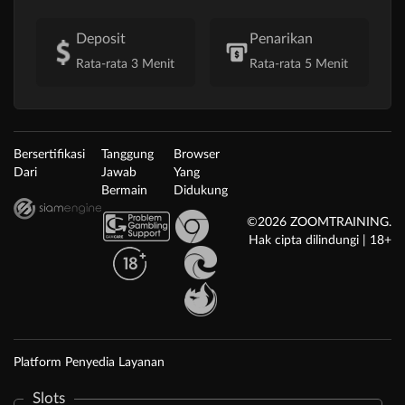
Deposit
Penarikan
Rata-rata 3 Menit
Rata-rata 5 Menit
Bersertifikasi
Tanggung
Browser
Dari
Jawab
Yang
Bermain
Didukung
©2026 ZOOMTRAINING.
Hak cipta dilindungi | 18+
Platform Penyedia Layanan
Slots