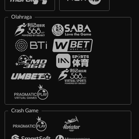
Olahraga
Crash Game