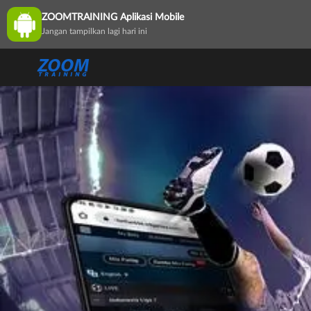
ZOOMTRAINING Aplikasi Mobile
Jangan tampilkan lagi hari ini