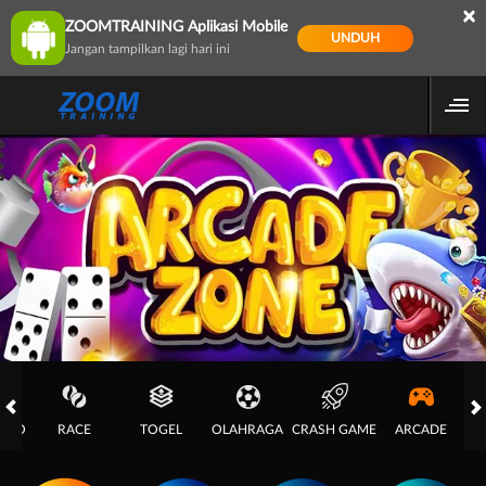
×
ZOOMTRAINING Aplikasi Mobile
UNDUH
Jangan tampilkan lagi hari ini
SINO
RACE
TOGEL
OLAHRAGA
CRASH GAME
ARCADE