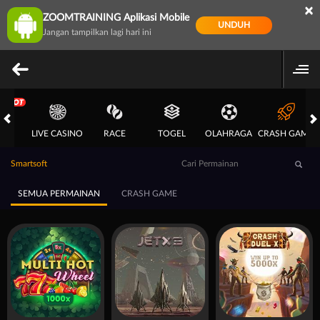
×
ZOOMTRAINING Aplikasi Mobile
UNDUH
Jangan tampilkan lagi hari ini
OTS
LIVE CASINO
RACE
TOGEL
OLAHRAGA
CRASH GAME
Smartsoft
SEMUA PERMAINAN
CRASH GAME